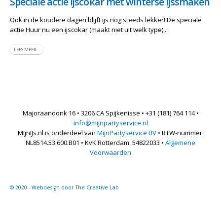
Speciale actie ijscokar met winterse ijssmaken
Ook in de koudere dagen blijft ijs nog steeds lekker! De speciale
actie Huur nu een ijscokar (maakt niet uit welk type)...
LEES MEER...
Majoraandonk 16 • 3206 CA Spijkenisse • +31 (181) 764 114 •
info@mijnpartyservice.nl
MijnIJs.nl is onderdeel van
MijnPartyservice BV
• BTW-nummer:
NL8514.53.600.B01 • KvK Rotterdam: 54822033 •
Algemene
Voorwaarden
© 2020 - Webdesign door The Creative Lab