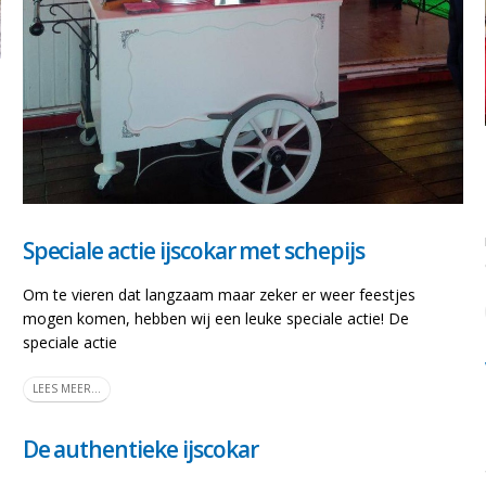
Speciale actie ijscokar met schepijs
Om te vieren dat langzaam maar zeker er weer feestjes
mogen komen, hebben wij een leuke speciale actie! De
speciale actie
LEES MEER...
De authentieke ijscokar