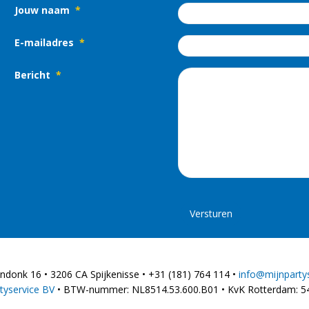
Jouw naam
*
E-mailadres
*
Bericht
*
donk 16 • 3206 CA Spijkenisse • +31 (181) 764 114 •
info@mijnpartys
tyservice BV
• BTW-nummer: NL8514.53.600.B01 • KvK Rotterdam: 5