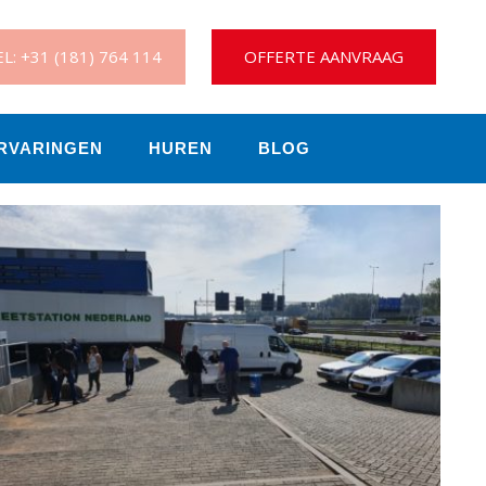
L: +31 (181) 764 114
OFFERTE AANVRAAG
RVARINGEN
HUREN
BLOG