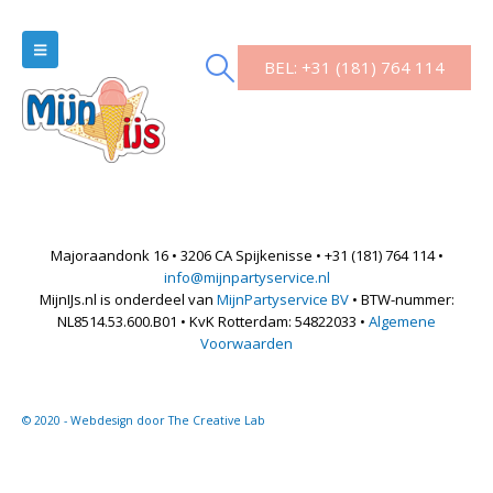
BEL: +31 (181) 764 114
Majoraandonk 16 • 3206 CA Spijkenisse • +31 (181) 764 114 •
info@mijnpartyservice.nl
MijnIJs.nl is onderdeel van
MijnPartyservice BV
• BTW-nummer:
NL8514.53.600.B01 • KvK Rotterdam: 54822033 •
Algemene
Voorwaarden
© 2020 - Webdesign door The Creative Lab