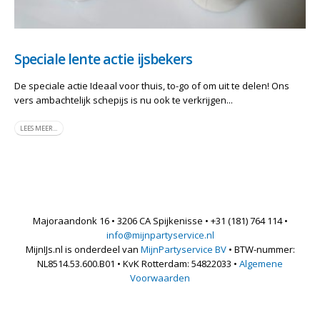
Speciale lente actie ijsbekers
De speciale actie Ideaal voor thuis, to-go of om uit te delen! Ons
vers ambachtelijk schepijs is nu ook te verkrijgen...
LEES MEER...
Majoraandonk 16 • 3206 CA Spijkenisse • +31 (181) 764 114 •
info@mijnpartyservice.nl
MijnIJs.nl is onderdeel van
MijnPartyservice BV
• BTW-nummer:
NL8514.53.600.B01 • KvK Rotterdam: 54822033 •
Algemene
Voorwaarden