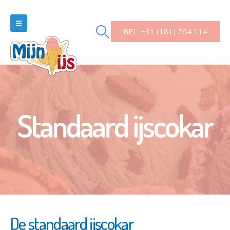
BEL: +31 (181) 764 114
Standaard ijscokar
De standaard ijscokar