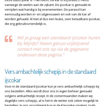
Deze basis ijskar is 114x160cm. De kar is vrij breed (114cm)
vanwege de wielen aan de zijkant. De ijscokar is gemaakt te
verrijden wat handig is bij evenementen. De parasol kan
eenvoudig worden in- en uitgevouwen en ook van de kar af
worden gehaald. Al met al dus een leuke, zeer betaalbare ijscokar,
die erg gebruiksvriendelijk is.
Wil je graag een standaard ijscokar huren
bij MijnIJs? Neem gerust vrijblijvend
contact met ons op via de gegevens
onderaan deze pagina.”
Vers ambachtelijk schepijs in de standaard
ijscokar
Voor in de standaard ijscokar kun je vers ambachtelijk schepijs bij
ons bestellen. Alles wordt door ons in eigen beheer gemaakt
volgens ambachtelijk recept. In de zomermaanden maken wij
dagelijks vers schepijs, al is het in de winter ook zeker mogelijk te
bestellen. In ons assortiment kun je de klassieke smaken zoals