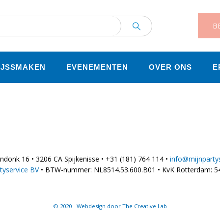
BE
IJSSMAKEN
EVENEMENTEN
OVER ONS
E
donk 16 • 3206 CA Spijkenisse • +31 (181) 764 114 •
info@mijnpartys
tyservice BV
• BTW-nummer: NL8514.53.600.B01 • KvK Rotterdam: 5
© 2020 - Webdesign door The Creative Lab