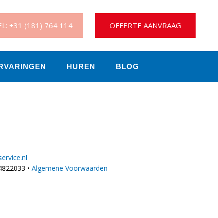
L: +31 (181) 764 114
OFFERTE AANVRAAG
RVARINGEN
HUREN
BLOG
ervice.nl
4822033 •
Algemene Voorwaarden